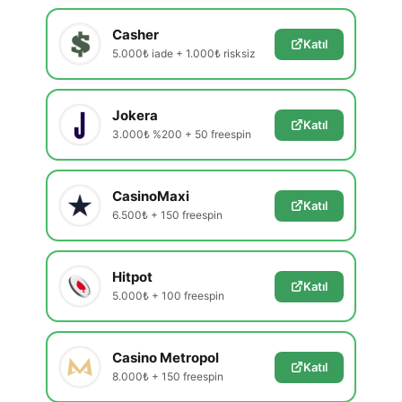
Casher
Katıl
5.000₺ iade + 1.000₺ risksiz
Jokera
Katıl
3.000₺ %200 + 50 freespin
CasinoMaxi
Katıl
6.500₺ + 150 freespin
Hitpot
Katıl
5.000₺ + 100 freespin
Casino Metropol
Katıl
8.000₺ + 150 freespin