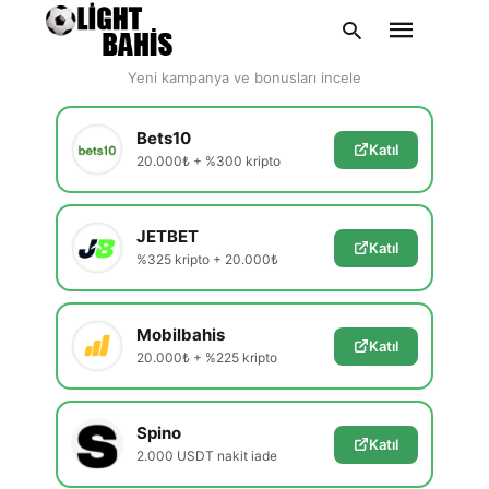
En Güvenilir Siteler
Yeni kampanya ve bonusları incele
Bets10
Katıl
20.000₺ + %300 kripto
Type
your
search
query
JETBET
and
Katıl
hit
%325 kripto + 20.000₺
enter:
Mobilbahis
Katıl
20.000₺ + %225 kripto
Spino
Katıl
2.000 USDT nakit iade