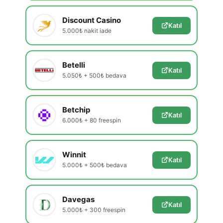
Discount Casino
Katıl
5.000₺ nakit iade
Betelli
Katıl
5.050₺ + 500₺ bedava
Betchip
Katıl
6.000₺ + 80 freespin
Winnit
Katıl
5.000₺ + 500₺ bedava
Davegas
Katıl
5.000₺ + 300 freespin