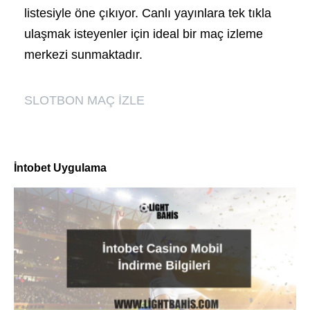
listesiyle öne çıkıyor. Canlı yayınlara tek tıkla
ulaşmak isteyenler için ideal bir maç izleme
merkezi sunmaktadır.
SLOTBON MAÇ İZLE
İntobet Uygulama