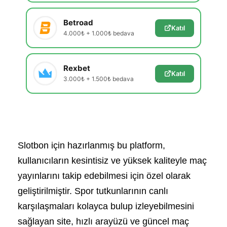
Betroad
Katıl
4.000₺ + 1.000₺ bedava
Rexbet
Katıl
3.000₺ + 1.500₺ bedava
Slotbon için hazırlanmış bu platform,
kullanıcıların kesintisiz ve yüksek kaliteyle maç
yayınlarını takip edebilmesi için özel olarak
geliştirilmiştir. Spor tutkunlarının canlı
karşılaşmaları kolayca bulup izleyebilmesini
sağlayan site, hızlı arayüzü ve güncel maç