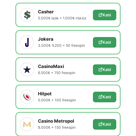
Casher
Katıl
5.000₺ iade + 1.000₺ risksiz
Jokera
Katıl
3.000₺ %200 + 50 freespin
CasinoMaxi
Katıl
6.500₺ + 150 freespin
Hitpot
Katıl
5.000₺ + 100 freespin
Casino Metropol
Katıl
8.000₺ + 150 freespin