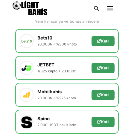
En Güvenilir Siteler
Yeni kampanya ve bonusları incele
Bets10
Katıl
20.000₺ + %300 kripto
Type
your
search
query
JETBET
and
Katıl
hit
%325 kripto + 20.000₺
enter:
Mobilbahis
Katıl
20.000₺ + %225 kripto
Spino
Katıl
2.000 USDT nakit iade