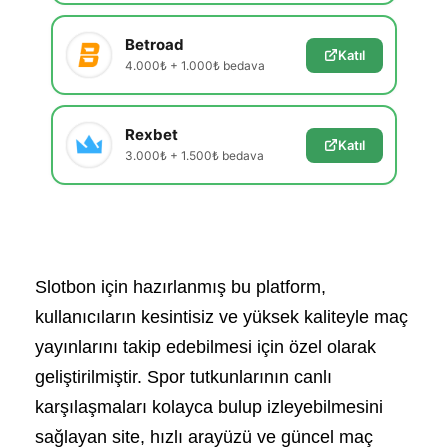
Betroad
Katıl
4.000₺ + 1.000₺ bedava
Rexbet
Katıl
3.000₺ + 1.500₺ bedava
Slotbon için hazırlanmış bu platform,
kullanıcıların kesintisiz ve yüksek kaliteyle maç
yayınlarını takip edebilmesi için özel olarak
geliştirilmiştir. Spor tutkunlarının canlı
karşılaşmaları kolayca bulup izleyebilmesini
sağlayan site, hızlı arayüzü ve güncel maç