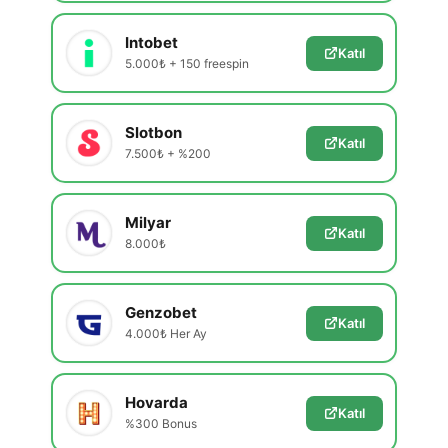
Intobet
Katıl
5.000₺ + 150 freespin
Slotbon
Katıl
7.500₺ + %200
Milyar
Katıl
8.000₺
Genzobet
Katıl
4.000₺ Her Ay
Hovarda
Katıl
%300 Bonus