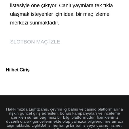
listesiyle öne çıkıyor. Canlı yayınlara tek tıkla
ulaşmak isteyenler için ideal bir maç izleme
merkezi sunmaktadır.
SLOTBON MAÇ İZLE
Hilbet Giriş
Hakkımızda LightBahis, çevrim içi bahis ve casino platformlarına
ilişkin güncel giriş adresleri, bonus kampanyaları ve inceleme
içerikleri sunan bağımsız bir bilgi platformudur. İçeriklerimiz
düzenli olarak güncellenmekte olup yalnızca bilgilendirme amacı
taşımaktadır. LightBahis, herhangi bir bahis veya casino hizmeti