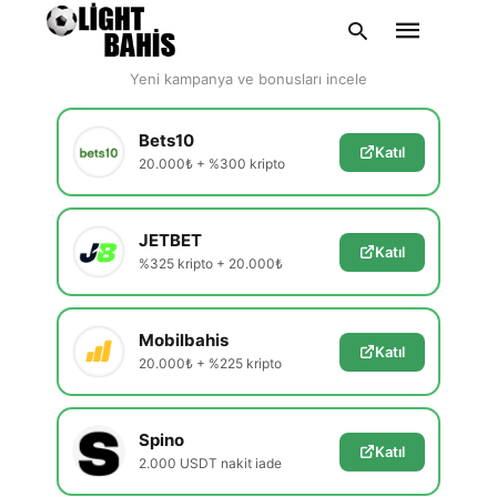
En Güvenilir Siteler
Yeni kampanya ve bonusları incele
Bets10
Katıl
20.000₺ + %300 kripto
Type
your
search
query
JETBET
and
Katıl
hit
%325 kripto + 20.000₺
enter:
Mobilbahis
Katıl
20.000₺ + %225 kripto
Spino
Katıl
2.000 USDT nakit iade