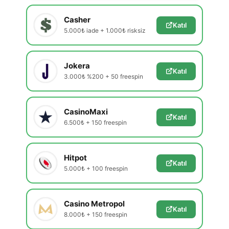
Casher
Katıl
5.000₺ iade + 1.000₺ risksiz
Jokera
Katıl
3.000₺ %200 + 50 freespin
CasinoMaxi
Katıl
6.500₺ + 150 freespin
Hitpot
Katıl
5.000₺ + 100 freespin
Casino Metropol
Katıl
8.000₺ + 150 freespin