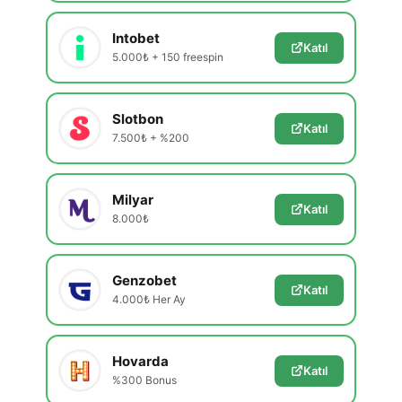
Intobet
Katıl
5.000₺ + 150 freespin
Slotbon
Katıl
7.500₺ + %200
Milyar
Katıl
8.000₺
Genzobet
Katıl
4.000₺ Her Ay
Hovarda
Katıl
%300 Bonus