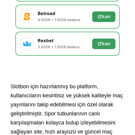
Betroad
Katıl
4.000₺ + 1.000₺ bedava
Rexbet
Katıl
3.000₺ + 1.500₺ bedava
Slotbon için hazırlanmış bu platform,
kullanıcıların kesintisiz ve yüksek kaliteyle maç
yayınlarını takip edebilmesi için özel olarak
geliştirilmiştir. Spor tutkunlarının canlı
karşılaşmaları kolayca bulup izleyebilmesini
sağlayan site, hızlı arayüzü ve güncel maç