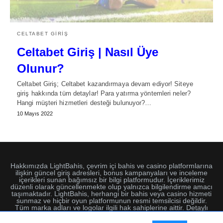
CELTABET GIRIŞ
Celtabet Giriş | Nasıl Üye
Olunur?
Celtabet Giriş; Celtabet kazandırmaya devam ediyor! Siteye
giriş hakkında tüm detaylar! Para yatırma yöntemleri neler?
Hangi müşteri hizmetleri desteği bulunuyor?…
10 Mayıs 2022
Hakkımızda LightBahis, çevrim içi bahis ve casino platformlarına
ilişkin güncel giriş adresleri, bonus kampanyaları ve inceleme
içerikleri sunan bağımsız bir bilgi platformudur. İçeriklerimiz
düzenli olarak güncellenmekte olup yalnızca bilgilendirme amacı
taşımaktadır. LightBahis, herhangi bir bahis veya casino hizmeti
sunmaz ve hiçbir oyun platformunun resmi temsilcisi değildir.
Tüm marka adları ve logolar ilgili hak sahiplerine aittir. Detaylı
incelemeler, güncel bilgiler ve kapsamlı rehber içerikler için
www.lightbahis.com adresini ziyaret edebilirsiniz. ©2022 - 2026