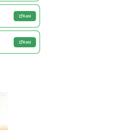
Katıl
Katıl