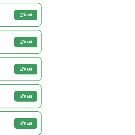
Katıl
Katıl
Katıl
Katıl
Katıl