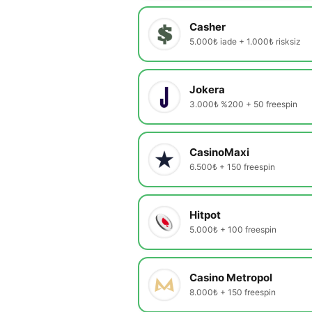
Casher
5.000₺ iade + 1.000₺ risksiz
Jokera
3.000₺ %200 + 50 freespin
CasinoMaxi
6.500₺ + 150 freespin
Hitpot
5.000₺ + 100 freespin
Casino Metropol
8.000₺ + 150 freespin