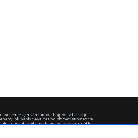
e inceleme içerikleri sunan bağımsız bir bilgi
herhangi bir bahis veya casino hizmeti sunmaz ve
meler, güncel bilgiler ve kapsamlı rehber içerikler
Hakları Saklıdır.