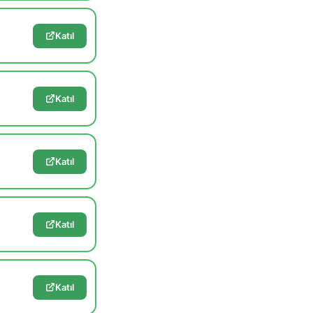
Katıl
Katıl
Katıl
Katıl
Katıl