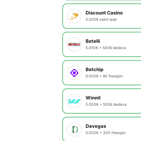
Discount Casino
5.000₺ nakit iade
Betelli
5.050₺ + 500₺ bedava
Betchip
6.000₺ + 80 freespin
Winnit
5.000₺ + 500₺ bedava
Davegas
5.000₺ + 300 freespin