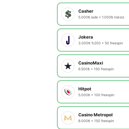
Casher
5.000₺ iade + 1.000₺ risksiz
Jokera
3.000₺ %200 + 50 freespin
CasinoMaxi
6.500₺ + 150 freespin
Hitpot
5.000₺ + 100 freespin
Casino Metropol
8.000₺ + 150 freespin