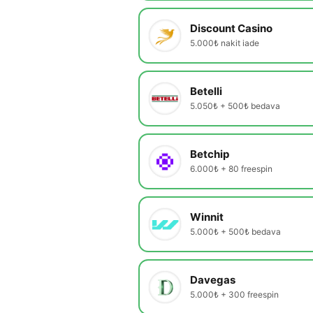
Discount Casino
5.000₺ nakit iade
Betelli
5.050₺ + 500₺ bedava
Betchip
6.000₺ + 80 freespin
Winnit
5.000₺ + 500₺ bedava
Davegas
5.000₺ + 300 freespin