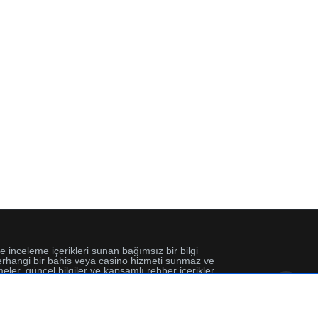
e inceleme içerikleri sunan bağımsız bir bilgi
herhangi bir bahis veya casino hizmeti sunmaz ve
meler, güncel bilgiler ve kapsamlı rehber içerikler
Hakları Saklıdır.