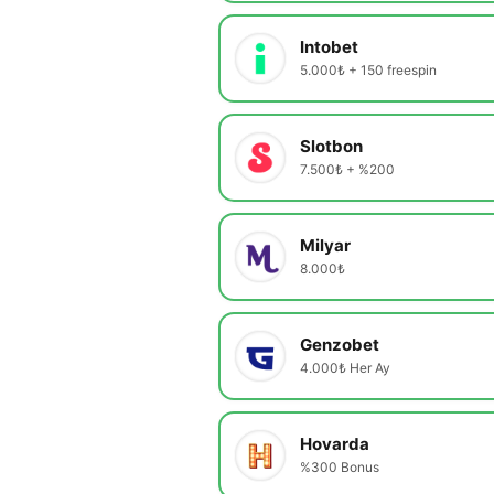
Intobet
5.000₺ + 150 freespin
Slotbon
7.500₺ + %200
Milyar
8.000₺
Genzobet
4.000₺ Her Ay
Hovarda
%300 Bonus