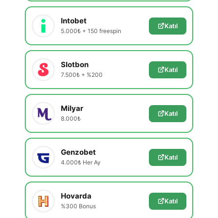
Intobet
Katıl
5.000₺ + 150 freespin
Slotbon
Katıl
7.500₺ + %200
Milyar
Katıl
8.000₺
Genzobet
Katıl
4.000₺ Her Ay
Hovarda
Katıl
%300 Bonus