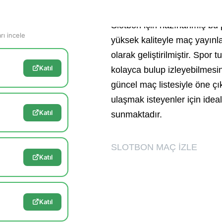
eler
Slotbon için hazırlanmış bu p
ı incele
yüksek kaliteyle maç yayınla
olarak geliştirilmiştir. Spor 
Katıl
kolayca bulup izleyebilmesin
güncel maç listesiyle öne çık
ulaşmak isteyenler için idea
Katıl
sunmaktadır.
SLOTBON MAÇ İZLE
Katıl
Katıl