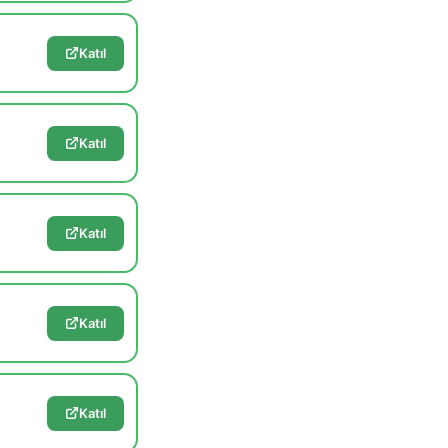
Katıl
Katıl
Katıl
Katıl
Katıl