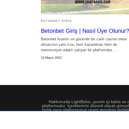
BETONBET GIRIŞ
Betonbet Giriş | Nasıl Üye Olunur
Betonbet lisanslı ve güvenilir bir canlı casino sitesi
olmasının yanı sıra, hem kazandıran hem de
memnuniyet odaklı çalışan bir platformdur.…
10 Mayıs 2022
Hakkımızda LightBahis, çevrim içi bahis ve ca
platformudur. İçeriklerimiz düzenli olarak günc
hiçbir oyun platformunun resmi temsilcisi değildir
için www.lightbahi