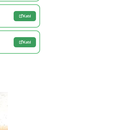
Katıl
Katıl