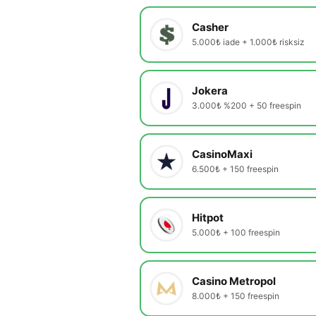
Casher
5.000₺ iade + 1.000₺ risksiz
Jokera
3.000₺ %200 + 50 freespin
CasinoMaxi
6.500₺ + 150 freespin
Hitpot
5.000₺ + 100 freespin
Casino Metropol
8.000₺ + 150 freespin