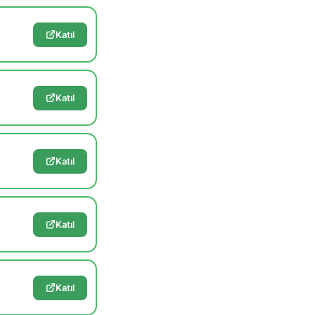
Katıl
Katıl
Katıl
Katıl
Katıl