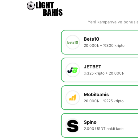
En Güvenilir Sit
Yeni kampanya ve bonuslar
Bets10
20.000₺ + %300 kripto
JETBET
%325 kripto + 20.000₺
Mobilbahis
20.000₺ + %225 kripto
Spino
2.000 USDT nakit iade