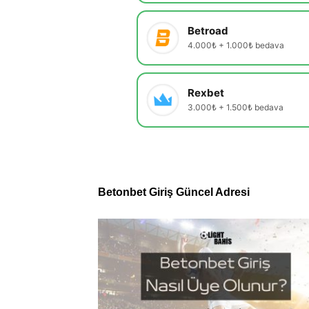
Betroad
4.000₺ + 1.000₺ bedava
Rexbet
3.000₺ + 1.500₺ bedava
Betonbet Giriş Güncel Adresi