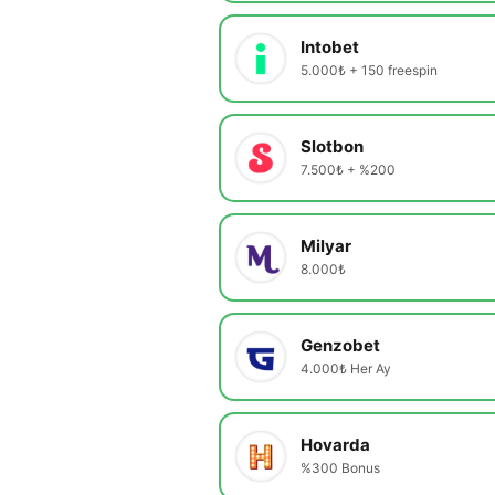
Intobet
5.000₺ + 150 freespin
Slotbon
7.500₺ + %200
Milyar
8.000₺
Genzobet
4.000₺ Her Ay
Hovarda
%300 Bonus