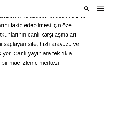
latform, kullanıcıların kesintisiz ve
rını takip edebilmesi için özel
tutkunlarının canlı karşılaşmaları
i sağlayan site, hızlı arayüzü ve
Type
ıyor. Canlı yayınlara tek tıkla
your
search
l bir maç izleme merkezi
query
and
hit
enter: