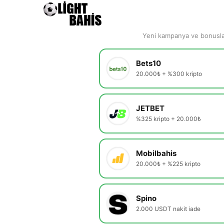
En Güvenilir Sit
Yeni kampanya ve bonuslar
Bets10
20.000₺ + %300 kripto
JETBET
%325 kripto + 20.000₺
Mobilbahis
20.000₺ + %225 kripto
Spino
2.000 USDT nakit iade