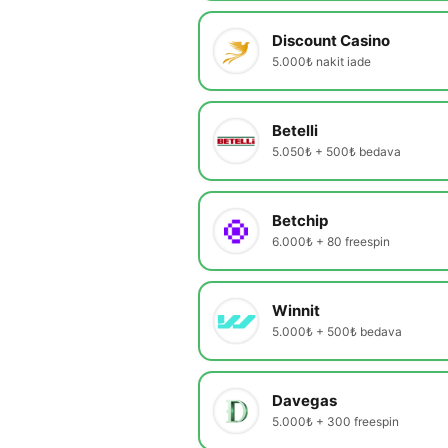
Discount Casino
5.000₺ nakit iade
Betelli
5.050₺ + 500₺ bedava
Betchip
6.000₺ + 80 freespin
Winnit
5.000₺ + 500₺ bedava
Davegas
5.000₺ + 300 freespin