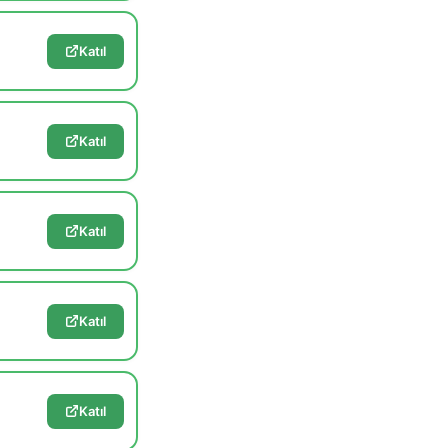
Katıl
Katıl
Katıl
Katıl
Katıl