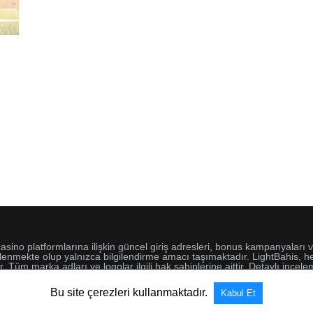
sino platformlarına ilişkin güncel giriş adresleri, bonus kampanyaları v
ellenmekte olup yalnızca bilgilendirme amacı taşımaktadır. LightBahis, 
. Tüm marka adları ve logolar ilgili hak sahiplerine aittir. Detaylı incele
s.com adresini ziyaret edebilirsiniz. ©2022 - 2026 lightbahis.com - Tüm 
Bu site çerezleri kullanmaktadır.
Kabul Et