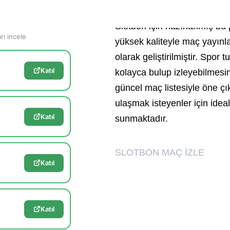
eler
Slotbon için hazırlanmış bu p
ı incele
yüksek kaliteyle maç yayınla
olarak geliştirilmiştir. Spor 
Katıl
kolayca bulup izleyebilmesin
güncel maç listesiyle öne çık
ulaşmak isteyenler için idea
Katıl
sunmaktadır.
SLOTBON MAÇ İZLE
Katıl
Katıl