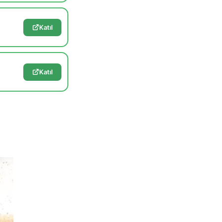
Katıl
Katıl