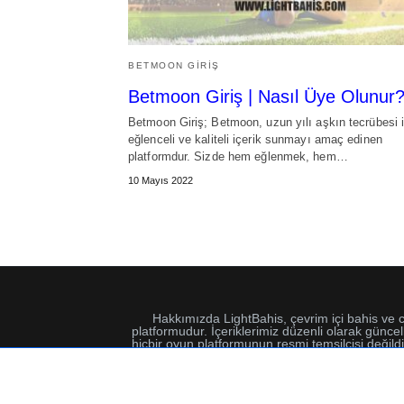
BETMOON GIRIŞ
Betmoon Giriş | Nasıl Üye Olunur
Betmoon Giriş; Betmoon, uzun yılı aşkın tecrübesi i
eğlenceli ve kaliteli içerik sunmayı amaç edinen
platformdur. Sizde hem eğlenmek, hem…
10 Mayıs 2022
Hakkımızda LightBahis, çevrim içi bahis ve ca
platformudur. İçeriklerimiz düzenli olarak günc
hiçbir oyun platformunun resmi temsilcisi değildir
için www.lightbahi