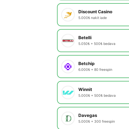
Discount Casino
5.000₺ nakit iade
Betelli
5.050₺ + 500₺ bedava
Betchip
6.000₺ + 80 freespin
Winnit
5.000₺ + 500₺ bedava
Davegas
5.000₺ + 300 freespin