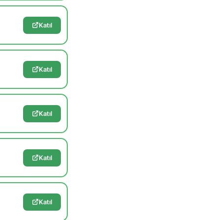
Katıl
Katıl
Katıl
Katıl
Katıl