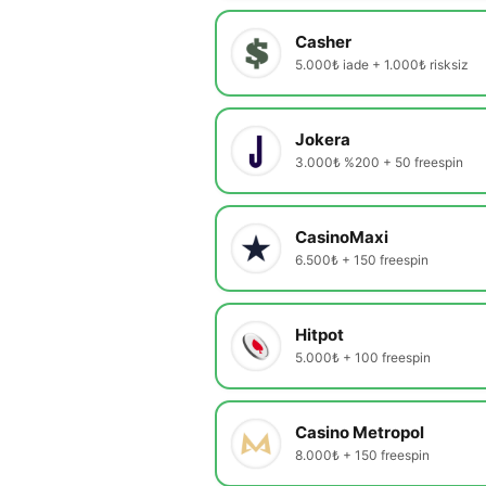
Casher
5.000₺ iade + 1.000₺ risksiz
Jokera
3.000₺ %200 + 50 freespin
CasinoMaxi
6.500₺ + 150 freespin
Hitpot
5.000₺ + 100 freespin
Casino Metropol
8.000₺ + 150 freespin