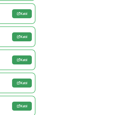
Katıl
Katıl
Katıl
Katıl
Katıl