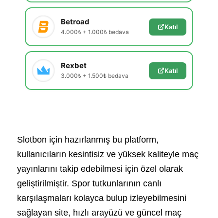
Betroad
Katıl
4.000₺ + 1.000₺ bedava
Rexbet
Katıl
3.000₺ + 1.500₺ bedava
Slotbon için hazırlanmış bu platform,
kullanıcıların kesintisiz ve yüksek kaliteyle maç
yayınlarını takip edebilmesi için özel olarak
geliştirilmiştir. Spor tutkunlarının canlı
karşılaşmaları kolayca bulup izleyebilmesini
sağlayan site, hızlı arayüzü ve güncel maç