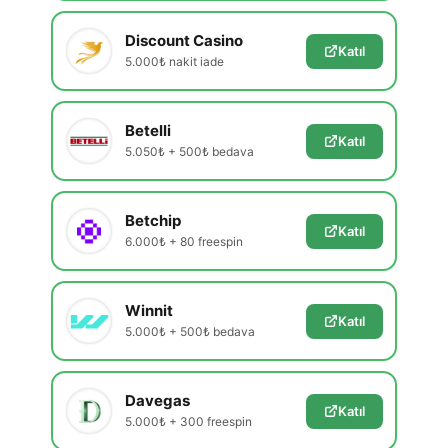
Discount Casino
Katıl
5.000₺ nakit iade
Betelli
Katıl
5.050₺ + 500₺ bedava
Betchip
Katıl
6.000₺ + 80 freespin
Winnit
Katıl
5.000₺ + 500₺ bedava
Davegas
Katıl
5.000₺ + 300 freespin