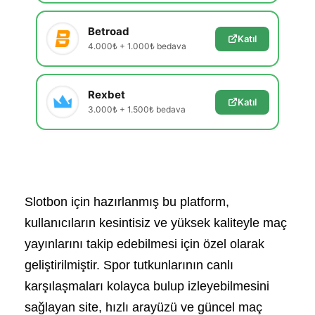
Betroad
Katıl
4.000₺ + 1.000₺ bedava
Rexbet
Katıl
3.000₺ + 1.500₺ bedava
Slotbon için hazırlanmış bu platform,
kullanıcıların kesintisiz ve yüksek kaliteyle maç
yayınlarını takip edebilmesi için özel olarak
geliştirilmiştir. Spor tutkunlarının canlı
karşılaşmaları kolayca bulup izleyebilmesini
sağlayan site, hızlı arayüzü ve güncel maç