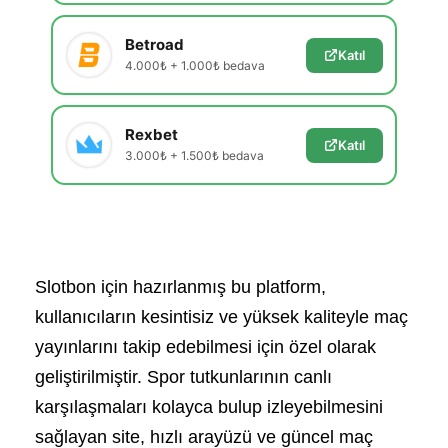
Betroad
Katıl
4.000₺ + 1.000₺ bedava
Rexbet
Katıl
3.000₺ + 1.500₺ bedava
Slotbon için hazırlanmış bu platform,
kullanıcıların kesintisiz ve yüksek kaliteyle maç
yayınlarını takip edebilmesi için özel olarak
geliştirilmiştir. Spor tutkunlarının canlı
karşılaşmaları kolayca bulup izleyebilmesini
sağlayan site, hızlı arayüzü ve güncel maç