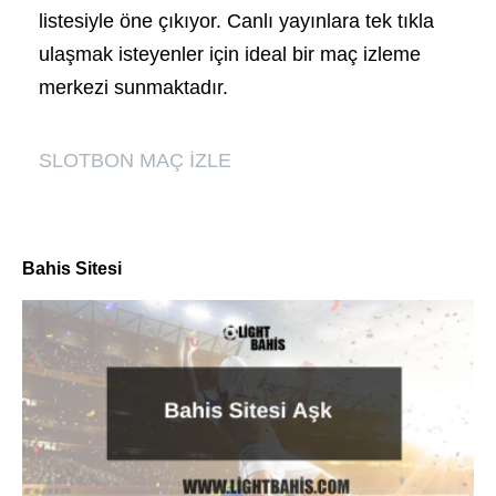
listesiyle öne çıkıyor. Canlı yayınlara tek tıkla
ulaşmak isteyenler için ideal bir maç izleme
merkezi sunmaktadır.
SLOTBON MAÇ İZLE
Bahis Sitesi