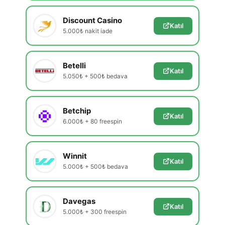
Discount Casino
Katıl
5.000₺ nakit iade
Betelli
Katıl
5.050₺ + 500₺ bedava
Betchip
Katıl
6.000₺ + 80 freespin
Winnit
Katıl
5.000₺ + 500₺ bedava
Davegas
Katıl
5.000₺ + 300 freespin