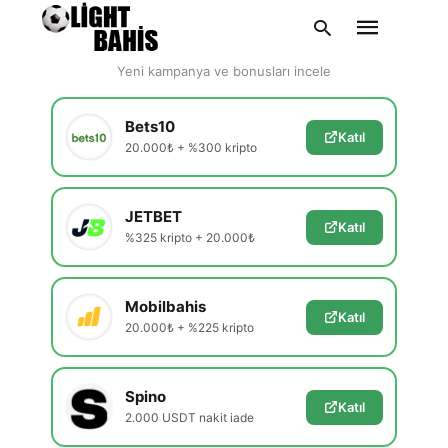
En Güvenilir Siteler
Yeni kampanya ve bonusları incele
Bets10
Katıl
20.000₺ + %300 kripto
Type
your
search
query
JETBET
and
Katıl
hit
%325 kripto + 20.000₺
enter:
Mobilbahis
Katıl
20.000₺ + %225 kripto
Spino
Katıl
2.000 USDT nakit iade