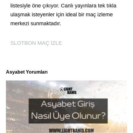
listesiyle öne çıkıyor. Canlı yayınlara tek tıkla
ulaşmak isteyenler için ideal bir maç izleme
merkezi sunmaktadır.
SLOTBON MAÇ İZLE
Asyabet Yorumları