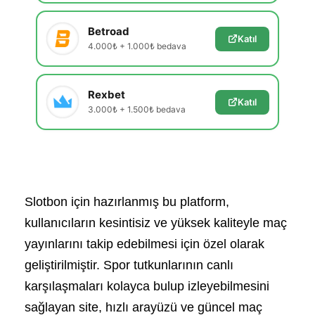
Betroad
Katıl
4.000₺ + 1.000₺ bedava
Rexbet
Katıl
3.000₺ + 1.500₺ bedava
Slotbon için hazırlanmış bu platform,
kullanıcıların kesintisiz ve yüksek kaliteyle maç
yayınlarını takip edebilmesi için özel olarak
geliştirilmiştir. Spor tutkunlarının canlı
karşılaşmaları kolayca bulup izleyebilmesini
sağlayan site, hızlı arayüzü ve güncel maç