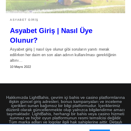
ASYABET GIRIŞ
Asyabet Giriş | Nasıl Üye
Olunur?
Asyabet giriş | nasıl üye olunur gibi soruların yanıtı merak
edilirken her daim en son alan adının kullanılması gerektiğinin
altını…
10 Mayıs 2022
Hakkımızda LightBahis, çevrim içi bahis ve casino platformlarına
ilişkin güncel giriş adresleri, bonus kampanyaları ve inceleme
içerikleri sunan bağımsız bir bilgi platformudur. İçeriklerimiz
düzenli olarak güncellenmekte olup yalnızca bilgilendirme amacı
taşımaktadır. LightBahis, herhangi bir bahis veya casino hizmeti
sunmaz ve hiçbir oyun platformunun resmi temsilcisi değildir.
Tüm marka adları ve logolar ilgili hak sahiplerine aittir. Detaylı
incelemeler, güncel bilgiler ve kapsamlı rehber içerikler için
www.lightbahis.com adresini ziyaret edebilirsiniz. ©2022 - 2026